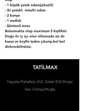
- 1 büyük yatak odası(jakuzili)
- iki yataklı  misafir odası
- 2 banyo
- 1 mutfak
- Şömineli teras
Bulunmakta olup maximum 5 kişiliktir.
Doģa ile iç içe olan villamızda siz de 
huzur ve keyfin tadını çıkarıp,bol bol 
dinlenebilirsiniz.
TATİLMAX
Taşyaka Mahallesi, 243. Sokak 15/A Otogar
Yanı Fethiye/Muğla