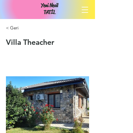
Yeni Nesil
TATİL
< Geri
Villa Theacher