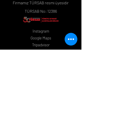
Firmamız TÜRSAB resmi üyesidir
TÜRSAB No: 12386
İnstagram
Google Maps
Tripadvisor
Whatsapp
Mesafeli Satış Sözleşmesi
Çerez Politikası
İletişim
+90 533 399 08 48
+90 530 121 48 34