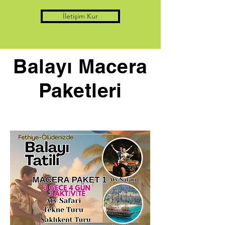
İletişim Kur
Balayı Macera
Paketleri