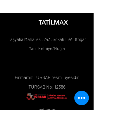
TATİLMAX
Taşyaka Mahallesi, 243. Sokak 15/A Otogar
Yanı Fethiye/Muğla
Firmamız TÜRSAB resmi üyesidir
TÜRSAB No: 12386
İnstagram
Google Maps
Tripadvisor