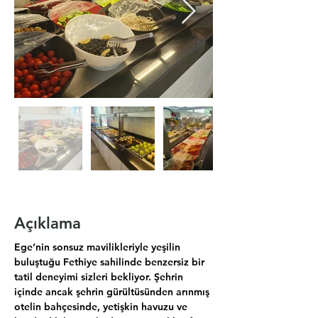
Açıklama
Ege’nin sonsuz mavilikleriyle yeşilin 
buluştuğu Fethiye sahilinde benzersiz bir 
tatil deneyimi sizleri bekliyor. Şehrin 
içinde ancak şehrin gürültüsünden arınmış 
otelin bahçesinde, yetişkin havuzu ve 