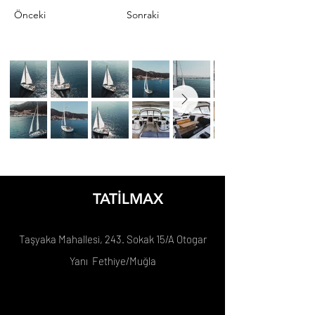
Önceki
Sonraki
TATİLMAX
Taşyaka Mahallesi, 243. Sokak 15/A Otogar
Yanı Fethiye/Muğla