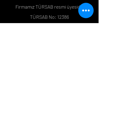
Firmamız TÜRSAB resmi üyesidir
TÜRSAB No: 12386
İnstagram
Google Maps
Tripadvisor
Whatsapp
Mesafeli Satış Sözleşmesi
Çerez Politikası
İletişim
+90 533 399 08 48
+90 530 121 48 34