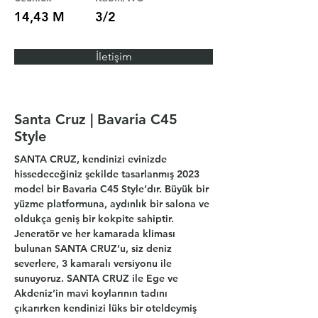
14,43 M
3/2
İletişim
Santa Cruz | Bavaria C45
Style
SANTA CRUZ, kendinizi evinizde 
hissedeceğiniz şekilde tasarlanmış 2023 
model bir Bavaria C45 Style’dır. Büyük bir 
yüzme platformuna, aydınlık bir salona ve 
oldukça geniş bir kokpite sahiptir. 
Jeneratör ve her kamarada kliması 
bulunan SANTA CRUZ’u, siz deniz 
severlere, 3 kamaralı versiyonu ile 
sunuyoruz. SANTA CRUZ ile Ege ve 
Akdeniz’in mavi koylarının tadını 
çıkarırken kendinizi lüks bir oteldeymiş 