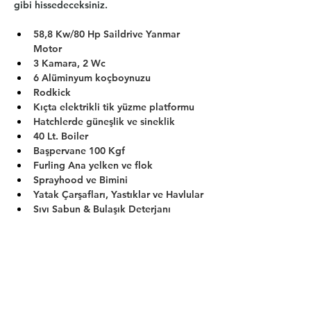
gibi hissedeceksiniz.
58,8 Kw/80 Hp Saildrive Yanmar 
Motor
3 Kamara, 2 Wc
6 Alüminyum koçboynuzu
Rodkick
Kıçta elektrikli tik yüzme platformu
Hatchlerde güneşlik ve sineklik
40 Lt. Boiler
Başpervane 100 Kgf
Furling Ana yelken ve flok
Sprayhood ve Bimini
Yatak Çarşafları, Yastıklar ve Havlular
Sıvı Sabun & Bulaşık Deterjanı