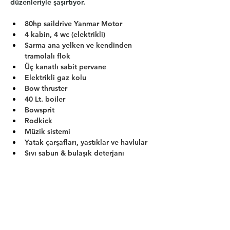
düzenleriyle şaşırtıyor.
80hp saildrive Yanmar Motor
4 kabin, 4 wc (elektrikli)
Sarma ana yelken ve kendinden 
tramolalı flok
Üç kanatlı sabit pervane
Elektrikli gaz kolu
Bow thruster
40 Lt. boiler
Bowsprit
Rodkick
Müzik sistemi
Yatak çarşafları, yastıklar ve havlular
Sıvı sabun & bulaşık deterjanı