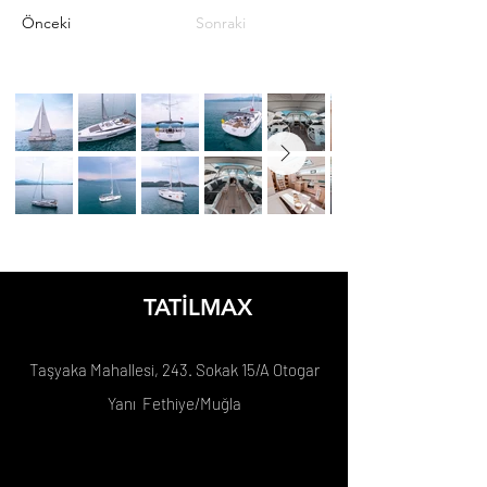
Önceki
Sonraki
TATİLMAX
Taşyaka Mahallesi, 243. Sokak 15/A Otogar
Yanı Fethiye/Muğla