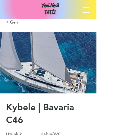
Yeni Nesil
TATİL
< Geri
Kybele | Bavaria
C46
Uzunluk
Kabin/WC