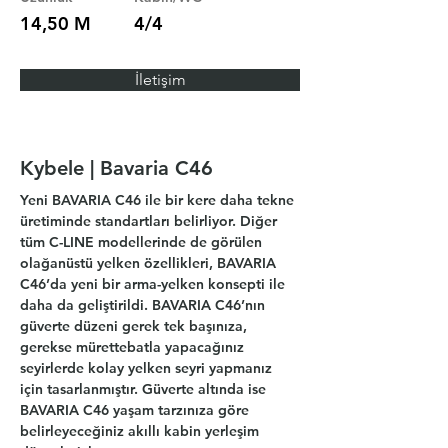
14,50 M
4/4
İletişim
Kybele | Bavaria C46
Yeni BAVARIA C46 ile bir kere daha tekne 
üretiminde standartları belirliyor. Diğer 
tüm C-LINE modellerinde de görülen 
olağanüstü yelken özellikleri, BAVARIA 
C46’da yeni bir arma-yelken konsepti ile 
daha da geliştirildi. BAVARIA C46’nın 
güverte düzeni gerek tek başınıza, 
gerekse mürettebatla yapacağınız 
seyirlerde kolay yelken seyri yapmanız 
için tasarlanmıştır. Güverte altında ise 
BAVARIA C46 yaşam tarzınıza göre 
belirleyeceğiniz akıllı kabin yerleşim 