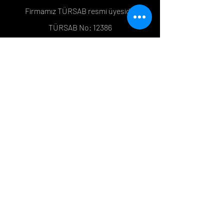
Firmamız TÜRSAB resmi üyesidir
TÜRSAB No: 12386
İnstagram
Google Maps
Tripadvisor
Whatsapp
Mesafeli Satış Sözleşmesi
Çerez Politikası
İletişim
+90 533 399 08 48
+90 530 121 48 34