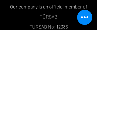
Our company is an official member of
TÜRSAB
TURSAB No: 12386
Facebook
Instagram
twitter
Tripadvisor
YouTube
Policies
Order and Return
Store Policy
Payment Policy