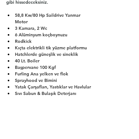
gibi hissedeceksiniz.
58,8 Kw/80 Hp Saildrive Yanmar 
Motor
3 Kamara, 2 Wc
6 Alüminyum koçboynuzu
Rodkick
Kıçta elektrikli tik yüzme platformu
Hatchlerde güneşlik ve sineklik
40 Lt. Boiler
Başpervane 100 Kgf
Furling Ana yelken ve flok
Sprayhood ve Bimini
Yatak Çarşafları, Yastıklar ve Havlular
Sıvı Sabun & Bulaşık Deterjanı