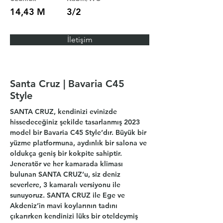
14,43 M
3/2
İletişim
Santa Cruz | Bavaria C45
Style
SANTA CRUZ, kendinizi evinizde 
hissedeceğiniz şekilde tasarlanmış 2023 
model bir Bavaria C45 Style’dır. Büyük bir 
yüzme platformuna, aydınlık bir salona ve 
oldukça geniş bir kokpite sahiptir. 
Jeneratör ve her kamarada kliması 
bulunan SANTA CRUZ’u, siz deniz 
severlere, 3 kamaralı versiyonu ile 
sunuyoruz. SANTA CRUZ ile Ege ve 
Akdeniz’in mavi koylarının tadını 
çıkarırken kendinizi lüks bir oteldeymiş 