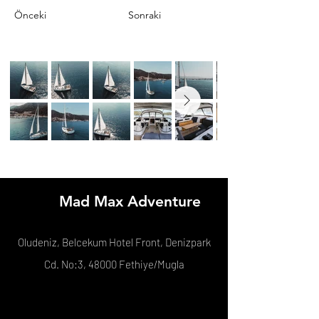
Önceki
Sonraki
Mad Max Adventure
Oludeniz, Belcekum Hotel Front, Denizpark
Cd. No:3, 48000 Fethiye/Mugla